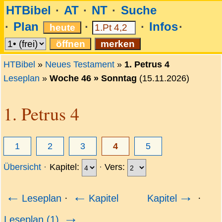
HTBibel
AT
NT
Suche
Plan
Infos
HTBibel
»
Neues Testament
»
1. Petrus 4
Leseplan
»
Woche 46 »
Sonntag
(15.11.2026)
1. Petrus 4
1
2
3
4
5
Übersicht
Kapitel:
Vers:
←
←
→
Leseplan
·
Kapitel
Kapitel
·
→
Leseplan (1)