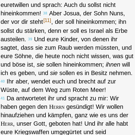
euretwillen und sprach: Auch du sollst nicht
hineinkommen!
Aber Josua, der Sohn Nuns,
38
[11]
der vor dir steht
, der soll hineinkommen; ihn
sollst du stärken, denn er soll es Israel als Erbe
austeilen.
Und eure Kinder, von denen ihr
39
sagtet, dass sie zum Raub werden müssten, und
eure Söhne, die heute noch nicht wissen, was gut
und böse ist,
sie
sollen hineinkommen;
ihnen
will
ich es geben, und
sie
sollen es in Besitz nehmen.
Ihr aber, wendet euch und brecht auf zur
40
Wüste, auf dem Weg zum Roten Meer!
Da antwortetet ihr und spracht zu mir: Wir
41
haben gegen den
Herrn
gesündigt! Wir wollen
hinaufziehen und kämpfen, ganz wie es uns der
Herr
, unser Gott, geboten hat! Und ihr alle habt
eure Kriegswaffen umgegürtet und seid