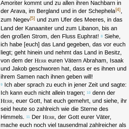
Amoriter kommt und zu allen ihren Nachbarn in
[4]
der Arava, im Bergland und in der Schephela
,
[5]
zum Negev
und zum Ufer des Meeres, in das
Land der Kanaaniter und zum Libanon, bis an
den großen Strom, den Fluss Euphrat!
Siehe,
8
ich habe [euch] das Land gegeben, das vor euch
liegt; geht hinein und nehmt das Land in Besitz,
von dem der
Herr
euren Vätern Abraham, Isaak
und Jakob geschworen hat, dass er es ihnen und
ihrem Samen nach ihnen geben will!
Ich aber sprach zu euch in jener Zeit und sagte:
9
Ich kann euch nicht allein tragen;
denn der
10
Herr
, euer Gott, hat euch gemehrt, und siehe, ihr
seid heute so zahlreich wie die Sterne des
Himmels.
Der
Herr
, der Gott eurer Väter,
11
mache euch noch viel tausendmal zahlreicher als