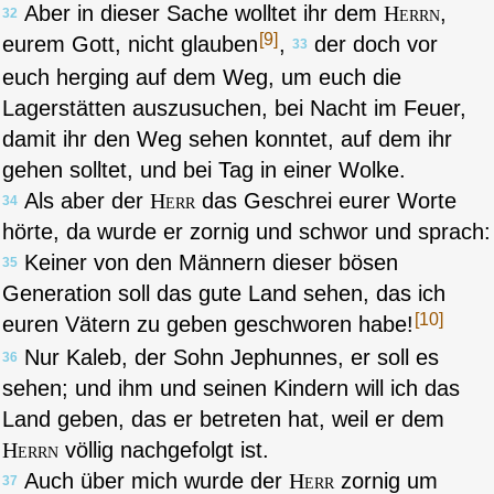
Aber in dieser Sache wolltet ihr dem
Herrn
,
32
[9]
eurem Gott, nicht glauben
,
der doch vor
33
euch herging auf dem Weg, um euch die
Lagerstätten auszusuchen, bei Nacht im Feuer,
damit ihr den Weg sehen konntet, auf dem ihr
gehen solltet, und bei Tag in einer Wolke.
Als aber der
Herr
das Geschrei eurer Worte
34
hörte, da wurde er zornig und schwor und sprach:
Keiner von den Männern dieser bösen
35
Generation soll das gute Land sehen, das ich
[10]
euren Vätern zu geben geschworen habe!
Nur Kaleb, der Sohn Jephunnes, er soll es
36
sehen; und ihm und seinen Kindern will ich das
Land geben, das er betreten hat, weil er dem
Herrn
völlig nachgefolgt ist.
Auch über mich wurde der
Herr
zornig um
37