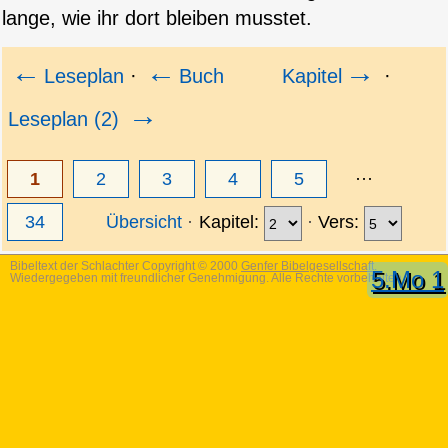
lange, wie ihr dort bleiben musstet.
←
←
→
Leseplan
·
Buch
Kapitel
·
→
Leseplan (2)
1
2
3
4
5
···
34
Übersicht
Kapitel:
Vers:
Bibeltext der Schlachter Copyright © 2000
Genfer Bibelgesellschaft
.
5.Mo 1
Wiedergegeben mit freundlicher Genehmigung. Alle Rechte vorbehalten.