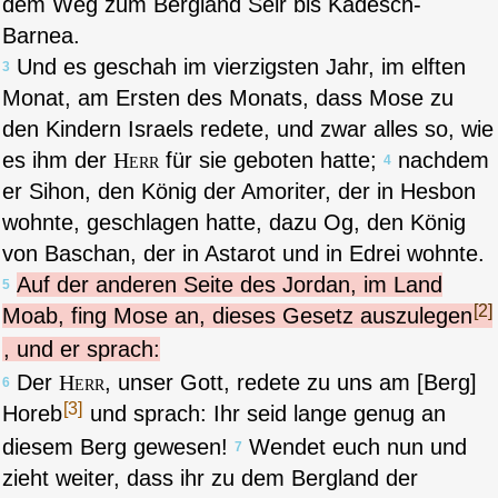
dem Weg zum Bergland Seir bis Kadesch-
Barnea.
Und es geschah im vierzigsten Jahr, im elften
3
Monat, am Ersten des Monats, dass Mose zu
den Kindern Israels redete, und zwar alles so, wie
es ihm der
Herr
für sie geboten hatte;
nachdem
4
er Sihon, den König der Amoriter, der in Hesbon
wohnte, geschlagen hatte, dazu Og, den König
von Baschan, der in Astarot und in Edrei wohnte.
Auf der anderen Seite des Jordan, im Land
5
[2]
Moab, fing Mose an, dieses Gesetz auszulegen
, und er sprach:
Der
Herr
, unser Gott, redete zu uns am [Berg]
6
[3]
Horeb
und sprach: Ihr seid lange genug an
diesem Berg gewesen!
Wendet euch nun und
7
zieht weiter, dass ihr zu dem Bergland der