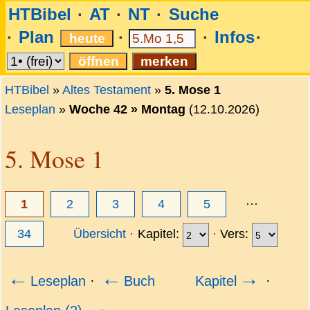
HTBibel
AT
NT
Suche
Plan
Infos
HTBibel
»
Altes Testament
»
5. Mose 1
Leseplan
»
Woche 42 »
Montag
(12.10.2026)
5. Mose 1
1
2
3
4
5
···
34
Übersicht
Kapitel:
Vers:
←
←
→
Leseplan
·
Buch
Kapitel
·
→