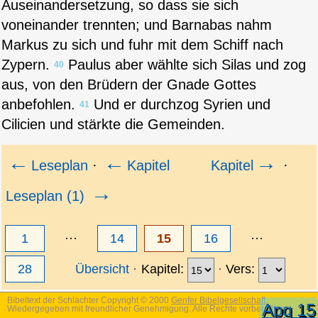
Auseinandersetzung, so dass sie sich
voneinander trennten; und Barnabas nahm
Markus zu sich und fuhr mit dem Schiff nach
Zypern.
Paulus aber wählte sich Silas und zog
40
aus, von den Brüdern der Gnade Gottes
anbefohlen.
Und er durchzog Syrien und
41
Cilicien und stärkte die Gemeinden.
←
←
→
Leseplan
·
Kapitel
Kapitel
·
→
Leseplan (1)
1
···
14
15
16
···
28
Übersicht
Kapitel:
Vers:
Bibeltext der Schlachter Copyright © 2000
Genfer Bibelgesellschaft
.
Apg 15
Wiedergegeben mit freundlicher Genehmigung. Alle Rechte vorbehalten.