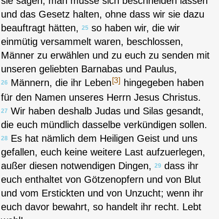
sie sagen, man müsse sich beschneiden lassen
und das Gesetz halten, ohne dass wir sie dazu
beauftragt hätten,
so haben wir, die wir
25
einmütig versammelt waren, beschlossen,
Männer zu erwählen und zu euch zu senden mit
unseren geliebten Barnabas und Paulus,
[3]
Männern, die ihr Leben
hingegeben haben
26
für den Namen unseres Herrn Jesus Christus.
Wir haben deshalb Judas und Silas gesandt,
27
die euch mündlich dasselbe verkündigen sollen.
Es hat nämlich dem Heiligen Geist und uns
28
gefallen, euch keine weitere Last aufzuerlegen,
außer diesen notwendigen Dingen,
dass ihr
29
euch enthaltet von Götzenopfern und von Blut
und vom Erstickten und von Unzucht; wenn ihr
euch davor bewahrt, so handelt ihr recht. Lebt